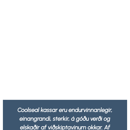
,
Okkur líður betur að vita að allar umbúðir
okkar eru ekki aðeins sterkar og sterkar
heldur 100% endurvinnanlegar af hvaða