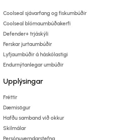
Coolseal sjávarfang og fiskumbúðir
Coolseal blómaumbúðakerfi
Defender+ trjáskýli
Ferskar jurtaumbúðir
Lyfjaumbúðir á háskólastigi
Endurnýtanlegar umbúðir
Upplýsingar
Fréttir
Dæmisögur
Hafðu samband við okkur
Skilmálar
Persónuverndarstefna