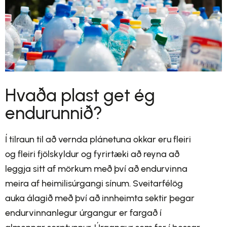
Hvaða plast get ég
endurunnið?
Í tilraun til að vernda plánetuna okkar eru fleiri
og fleiri fjölskyldur og fyrirtæki að reyna að
leggja sitt af mörkum með því að endurvinna
meira af heimilisúrgangi sínum. Sveitarfélög
auka álagið með því að innheimta sektir þegar
endurvinnanlegur úrgangur er fargað í