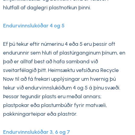
hlutfall af daglegri plastnotkun þinni.
Endurvinnslukóðar 4 og 5
Ef þú tekur eftir númerinu 4 eða 5 eru þessir oft
endurunnir sem hluti af plastúrganginum þínum, en
það er alltaf best að hafa samband við
sveitarfélagið þitt. Heimsæktu vefsíðuna Recycle
Now til að fá frekari upplýsingar um hvernig þú
tekur við endurvinnslukóðum 4 og 5 á þínu svæði.
Þessar tegundir plasts eru meðal annars;
plastpokar eða plastumbúðir fyrir matvæli,
pakkningarteipar eða plaströr.
Endurvinnslukóðar 3, 6 og 7