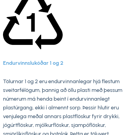
Endurvinnslukóðar 1 og 2
Tölurnar 1 og 2 eru endurvinnanlegar hjá flestum
sveitarfélögum, þannig að öllu plasti með þessum
númerum má henda beint í endurvinnanlegt
plastúrgang, ekki í almennt sorp. Þessir hlutir eru
venjulega meðal annars plastflöskur fyrir drykki,
jógúrtflöskur, mjólkurflöskur, sjampóflöskur,
smjörlíkisflöskur og botnlok. Þetta er töluvert