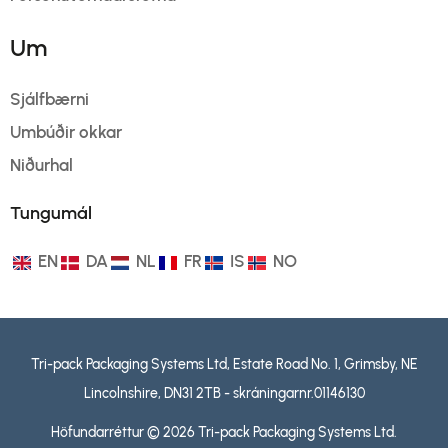
Um
Sjálfbærni
Umbúðir okkar
Niðurhal
Tungumál
EN
DA
NL
FR
IS
NO
Tri-pack Packaging Systems Ltd, Estate Road No. 1, Grimsby, NE
Lincolnshire, DN31 2TB - skráningarnr.01146130
Höfundarréttur © 2026 Tri-pack Packaging Systems Ltd.