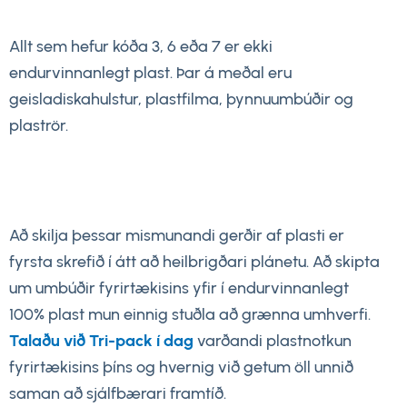
Allt sem hefur kóða 3, 6 eða 7 er ekki
endurvinnanlegt plast. Þar á meðal eru
geisladiskahulstur, plastfilma, þynnuumbúðir og
plaströr.
Að skilja þessar mismunandi gerðir af plasti er
fyrsta skrefið í átt að heilbrigðari plánetu. Að skipta
um umbúðir fyrirtækisins yfir í endurvinnanlegt
100% plast mun einnig stuðla að grænna umhverfi.
Talaðu við Tri-pack í dag
varðandi plastnotkun
fyrirtækisins þíns og hvernig við getum öll unnið
saman að sjálfbærari framtíð.