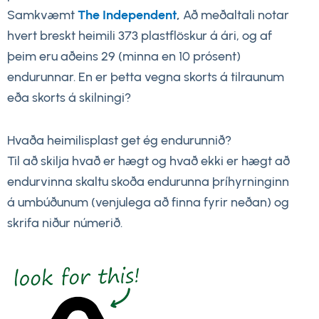
Samkvæmt
The Independent
,
Að meðaltali notar
hvert breskt heimili 373 plastflöskur á ári, og af
þeim eru aðeins 29 (minna en 10 prósent)
endurunnar. En er þetta vegna skorts á tilraunum
eða skorts á skilningi?
Hvaða heimilisplast get ég endurunnið?
Til að skilja hvað er hægt og hvað ekki er hægt að
endurvinna skaltu skoða endurunna þríhyrninginn
á umbúðunum (venjulega að finna fyrir neðan) og
skrifa niður númerið.