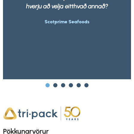
úrgangsfyrirtæki sem er.
Morrisons
Pökkunarvörur