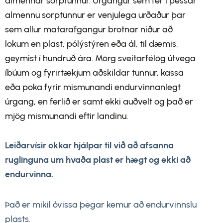
almennar sorptunnur. Úrgangur sem fer í þessar
almennu sorptunnur er venjulega urðaður þar
sem allur matarafgangur brotnar niður að
lokum en plast, pólýstýren eða ál, til dæmis,
geymist í hundruð ára. Mörg sveitarfélög útvega
íbúum og fyrirtækjum aðskildar tunnur, kassa
eða poka fyrir mismunandi endurvinnanlegt
úrgang, en ferlið er samt ekki auðvelt og það er
mjög mismunandi eftir landinu.
Leiðarvísir okkar hjálpar til við að afsanna
ruglinguna um hvaða plast er hægt og ekki að
endurvinna.
Það er mikil óvissa þegar kemur að endurvinnslu
plasts.