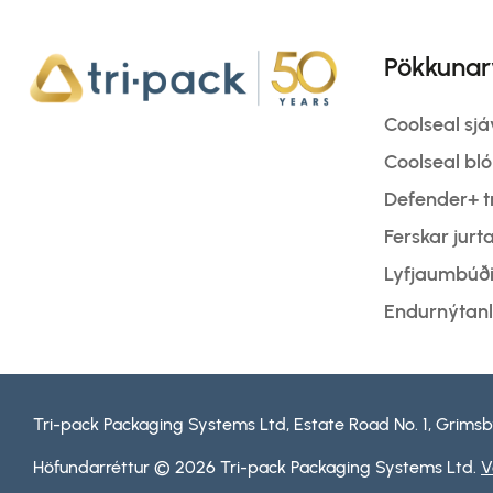
Pökkunar
Coolseal sj
Coolseal b
Defender+ tr
Ferskar jur
Lyfjaumbúðir
Endurnýtan
Tri-pack Packaging Systems Ltd, Estate Road No. 1, Grimsby
Höfundarréttur © 2026 Tri-pack Packaging Systems Ltd.
V