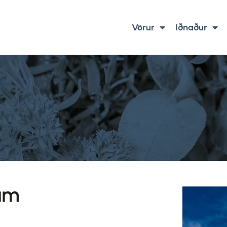
Vörur
Iðnaður
rum