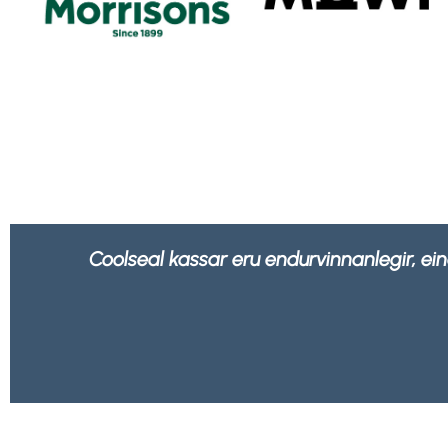
Okkur líður betur að vita að allar umbúðir 