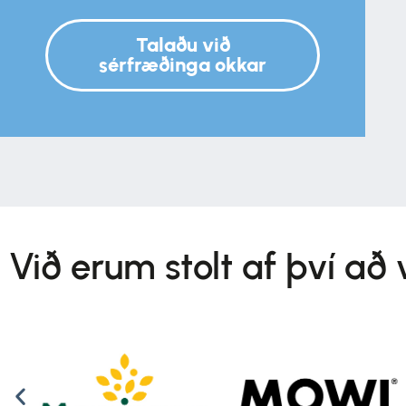
Talaðu við
sérfræðinga okkar
Við erum stolt af því að