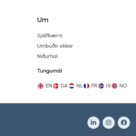
Um
Sjálfbærni
Umbúðir okkar
Niðurhal
Tungumál
EN
DA
NL
FR
IS
NO
L
I
F
i
n
a
n
s
c