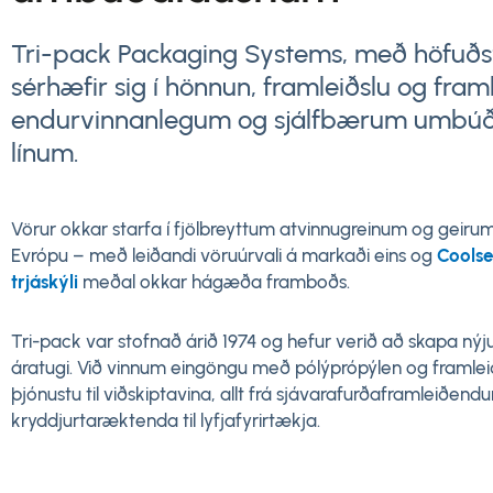
Tri-pack Packaging Systems, með höfuðs
sérhæfir sig í hönnun, framleiðslu og fra
endurvinnanlegum og sjálfbærum umbú
línum.
Vörur okkar starfa í fjölbreyttum atvinnugreinum og geiru
Evrópu – með leiðandi vöruúrvali á markaði eins og
Coolse
trjáskýli
meðal okkar hágæða framboðs.
Tri-pack var stofnað árið 1974 og hefur verið að skapa nýj
áratugi. Við vinnum eingöngu með pólýprópýlen og framleið
þjónustu til viðskiptavina, allt frá sjávarafurðaframleiðend
kryddjurtaræktenda til lyfjafyrirtækja.