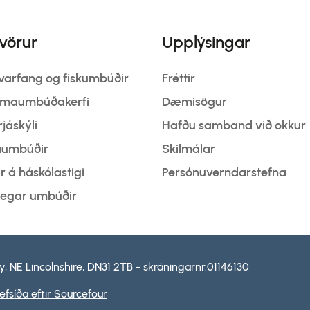
vörur
Upplýsingar
ávarfang og fiskumbúðir
Fréttir
lómaumbúðakerfi
Dæmisögur
jáskýli
Hafðu samband við okkur
taumbúðir
Skilmálar
 á háskólastigi
Persónuverndarstefna
legar umbúðir
, NE Lincolnshire, DN31 2TB - skráningarnr.01146130
efsíða eftir Sourcefour