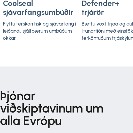
Coolseal
Defender+
sjávarfangsumbúðir
trjárör
Flyttu ferskan fisk og sjávarfang í
Bættu vöxt trjáa og au
leiðandi, sjálfbærum umbúðum
lifunartíðni með einst
okkar.
ferköntuðum trjáskýlu
Þjónar
viðskiptavinum um
alla Evrópu