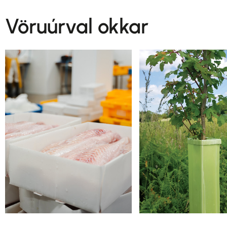
Vöruúrval okkar