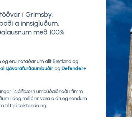
töðvar í Grimsby,
mboði á innsigluðum,
ðalausnum með 100%
m og eru notaðar um allt Bretland og
al sjávarafurðaumbúðir
og
Defender+
ungar í sjálfbærri umbúðaiðnaði í fimm
um í dag milljónir vara á ári og sendum
um til trjáræktenda og