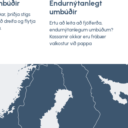
mbúðir
Endurnýtanlegt
umbúðir
ar, þriðja stigs
ð dreifa og flytja
Ertu að leita að fjölferða,
.
endurnýtanlegum umbúðum?
Kassarnir okkar eru frábær
valkostur við pappa