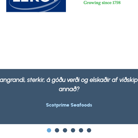
okkar eru ekki aðeins sterkar og sterkar heldur 100
sem er.
Morrisons