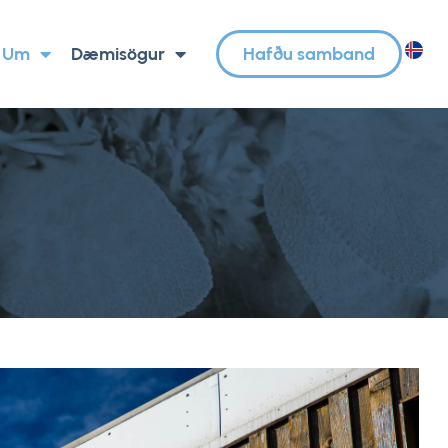
Um
Dæmisögur
Hafðu samband
IS