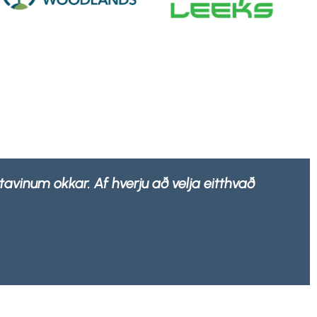
% endurvinnanlegar af hvaða úrgangsfyrirtæki