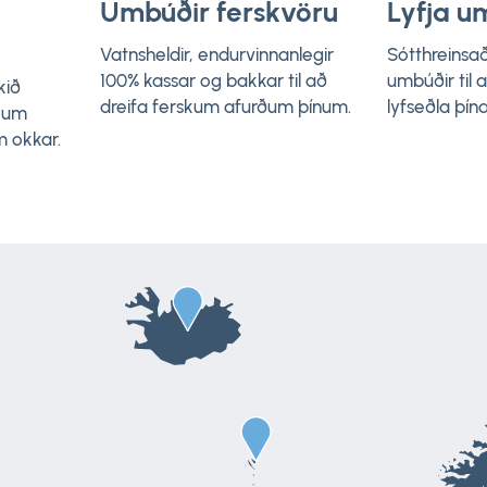
Umbúðir ferskvöru
Lyfja u
Vatnsheldir, endurvinnanlegir
Sótthreinsað
100% kassar og bakkar til að
umbúðir til a
kið
dreifa ferskum afurðum þínum.
lyfseðla þína
ökum
m okkar.