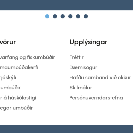
vörur
Upplýsingar
ávarfang og fiskumbúðir
Fréttir
lómaumbúðakerfi
Dæmisögur
jáskýli
Hafðu samband við okkur
taumbúðir
Skilmálar
 á háskólastigi
Persónuverndarstefna
legar umbúðir