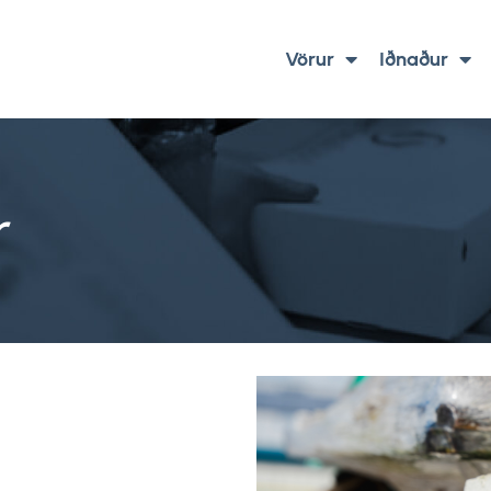
Vörur
Iðnaður
r