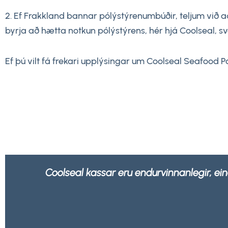
2. Ef Frakkland bannar pólýstýrenumbúðir, teljum við að 
byrja að hætta notkun pólýstýrens, hér hjá Coolseal, sv
Ef þú vilt fá frekari upplýsingar um Coolseal Seafood 
Okkur líður betur að vita að allar umbúðir 