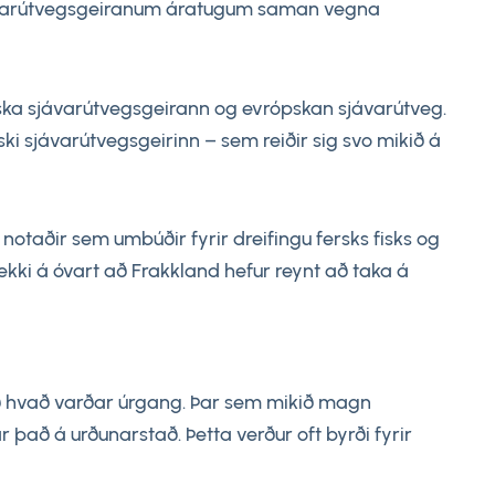
 sjávarútvegsgeiranum áratugum saman vegna
nska sjávarútvegsgeirann og evrópskan sjávarútveg.
nski sjávarútvegsgeirinn – sem reiðir sig svo mikið á
otaðir sem umbúðir fyrir dreifingu fersks fisks og
ekki á óvart að Frakkland hefur reynt að taka á
öð hvað varðar úrgang. Þar sem mikið magn
að á urðunarstað. Þetta verður oft byrði fyrir