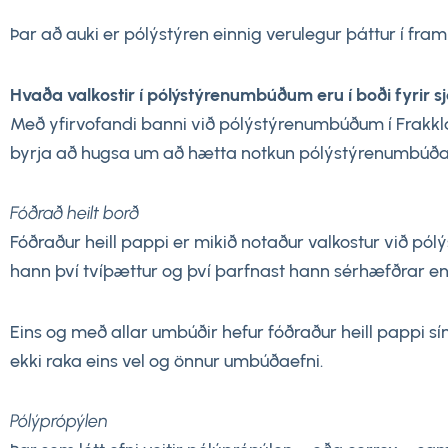
Þar að auki er pólýstýren einnig verulegur þáttur í framle
Hvaða valkostir í pólýstýrenumbúðum eru í boði fyrir 
Með yfirvofandi banni við pólýstýrenumbúðum í Frakklan
byrja að hugsa um að hætta notkun pólýstýrenumbúða fyrr
Fóðrað heilt borð
Fóðraður heill pappi er mikið notaður valkostur við pól
hann því tvíþættur og því þarfnast hann sérhæfðrar end
Eins og með allar umbúðir hefur fóðraður heill pappi s
ekki raka eins vel og önnur umbúðaefni.
Pólýprópýlen