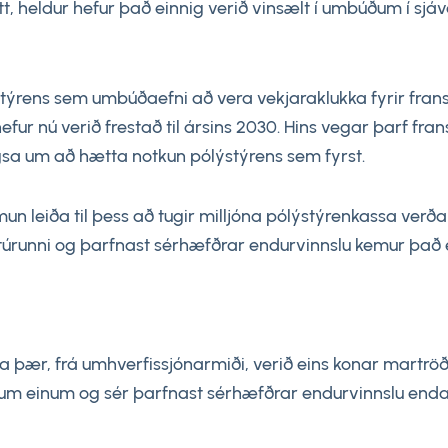
létt, heldur hefur það einnig verið vinsælt í umbúðum í
ýstýrens sem umbúðaefni að vera vekjaraklukka fyrir fra
 hefur nú verið frestað til ársins 2030. Hins vegar þarf fra
ugsa um að hætta notkun pólýstýrens sem fyrst.
 leiða til þess að tugir milljóna pólýstýrenkassa verða n
áttúrunni og þarfnast sérhæfðrar endurvinnslu kemur það 
ta þær, frá umhverfissjónarmiði, verið eins konar martr
 einum og sér þarfnast sérhæfðrar endurvinnslu endar þ