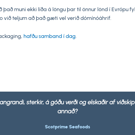
það muni ekki líða á löngu þar til önnur lönd í Evrópu fy
o við teljum að það gæti vel verið dómínóáhrif.
Packaging,
hafðu samband í dag
.
okkar eru ekki aðeins sterkar og sterkar heldur 100
sem er.
Morrisons