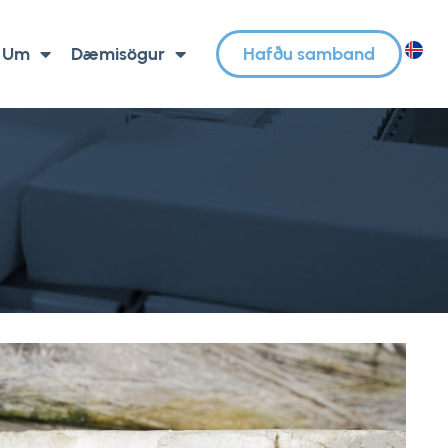
Um
Dæmisögur
Hafðu samband
IS