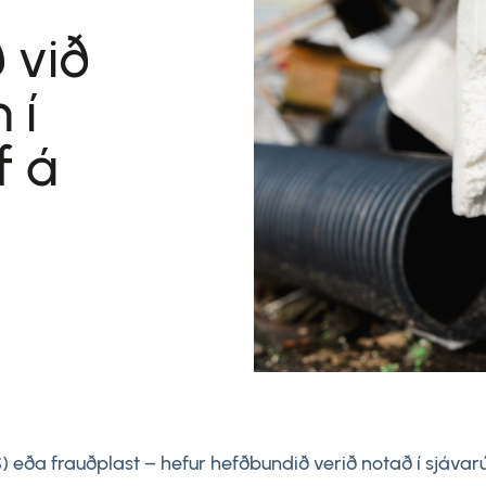
 við
 í
f á
 eða frauðplast – hefur hefðbundið verið notað í sjávarú