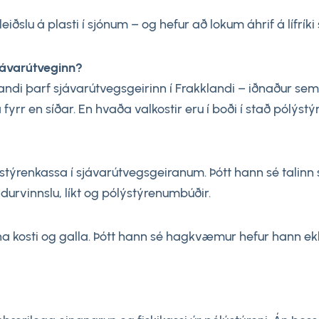
iðslu á plasti í sjónum – og hefur að lokum áhrif á lífríki 
sjávarútveginn?
di þarf sjávarútvegsgeirinn í Frakklandi – iðnaður sem h
 en síðar. En hvaða valkostir eru í boði í stað pólýstýre
ýstýrenkassa í sjávarútvegsgeiranum. Þótt hann sé talinn
urvinnslu, líkt og pólýstýrenumbúðir.
ína kosti og galla. Þótt hann sé hagkvæmur hefur hann ek