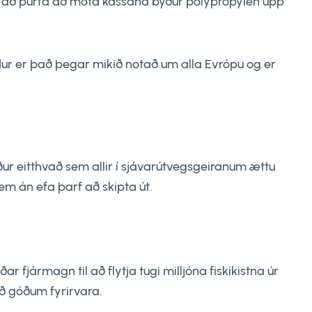
ess að þurfa að móta kassana býður pólýprópýlen upp
ldur er það þegar mikið notað um alla Evrópu og er
ður eitthvað sem allir í sjávarútvegsgeiranum ættu
sem án efa þarf að skipta út.
ar fjármagn til að flytja tugi milljóna fiskikistna úr
eð góðum fyrirvara.