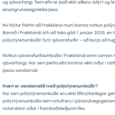
og sjávarfangi. Sem efni er það ekki aðeins ódýrt og 
einangrunareiginleika þess.
Því hlýtur fréttin að Frakkland muni banna notkun pól
Bannið í Frakklandi átti að taka gildi 1. janúar 2025, en
pólýstýrenumbúðir fyrir sjávarafurðir – að byrja að h
Notkun sjávarafurðaumbúða í Frakklandi einni saman mun
sjávarfangs. Þar sem þetta efni brotnar ekki niður í n
þessu vandamáli.
Hvert er vandamálið með pólýstýrenumbúðir?
Þar sem pólýstýrenumbúðir eru ekki lífbrjótanlegar ge
pólýstýrenumbúða sem notuð eru í sjávarútvegsgeiranum
notandann síðar í framboðskeðjunni líka.