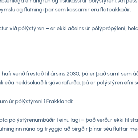
ambærilega einangrun og fiskikassi úr pólýstýreni. Án þ
mslu og flutningi þar sem kassarnir eru flatpakkaðir.
ur við pólýstýren – er ekki aðeins úr pólýprópýleni, he
hafi verið frestað til ársins 2030, þá er það samt sem á
i eða heildsöluaðili sjávarafurða, þá er pólýstýren efni 
um úr pólýstýreni í Frakklandi:
ota pólýstýrenumbúðir í einu lagi – það verður ekki til stað
lutninginn núna og tryggja að birgðir þínar séu fluttar m