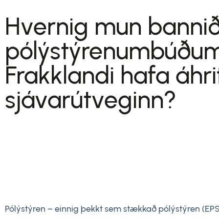
Hvernig mun bannið
pólýstýrenumbúðum
Frakklandi hafa áhri
sjávarútveginn?
Pólýstýren – einnig þekkt sem stækkað pólýstýren (EPS)