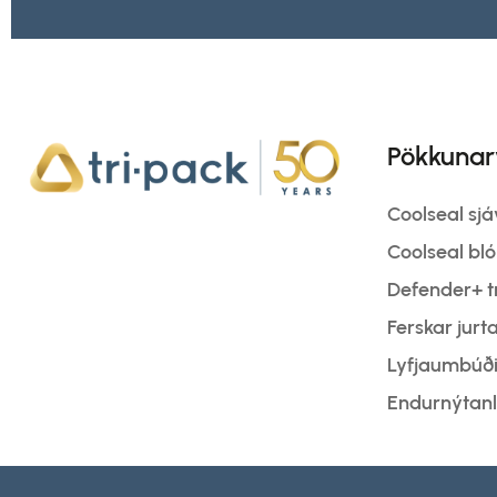
Pökkunar
Coolseal sj
Coolseal b
Defender+ tr
Ferskar jur
Lyfjaumbúðir
Endurnýtan