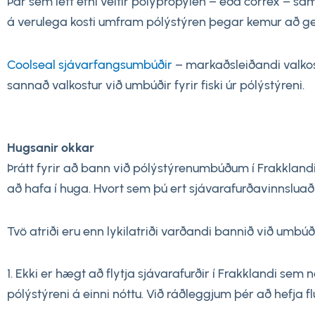
Þar sem létt efni veitir pólýprópýlen – eða correx – s
á verulega kosti umfram pólýstýren þegar kemur að gey
Coolseal sjávarfangsumbúðir
– markaðsleiðandi valkost
sannað valkostur við umbúðir fyrir fiski úr pólýstýreni.
Hugsanir okkar
Þrátt fyrir að bann við pólýstýrenumbúðum í Frakklandi 
að hafa í huga. Hvort sem þú ert sjávarafurðavinnsluaðil
Tvö atriði eru enn lykilatriði varðandi bannið við umbúð
1. Ekki er hægt að flytja sjávarafurðir í Frakklandi sem n
pólýstýreni á einni nóttu. Við ráðleggjum þér að hefja f