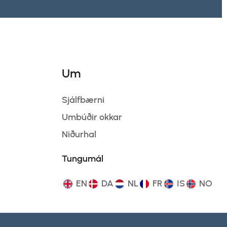
Um
Sjálfbærni
Umbúðir okkar
Niðurhal
Tungumál
EN
DA
NL
FR
IS
NO