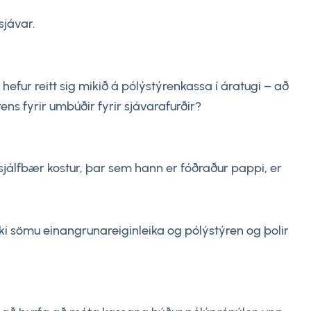
sjávar.
efur reitt sig mikið á pólýstýrenkassa í áratugi – að
ns fyrir umbúðir fyrir sjávarafurðir?
 sjálfbær kostur, þar sem hann er fóðraður pappi, er
ki sömu einangrunareiginleika og pólýstýren og þolir