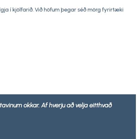
lgja í kjölfarið. Við höfum þegar séð mörg fyrirtæki
% endurvinnanlegar af hvaða úrgangsfyrirtæki