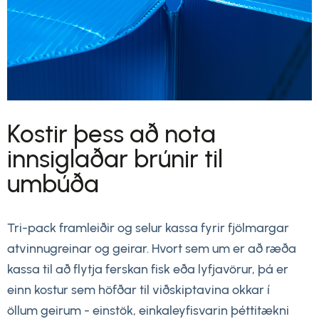
Kostir þess að nota
innsiglaðar brúnir til
umbúða
Tri-pack framleiðir og selur kassa fyrir fjölmargar
atvinnugreinar og geirar. Hvort sem um er að ræða
kassa til að flytja ferskan fisk eða lyfjavörur, þá er
einn kostur sem höfðar til viðskiptavina okkar í
öllum geirum - einstök, einkaleyfisvarin þéttitækni