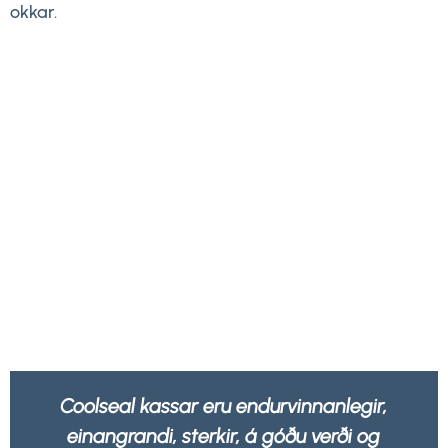
okkar.
r,
Okkur líður betur að vita að allar umbúðir
g
okkar eru ekki aðeins sterkar og sterkar