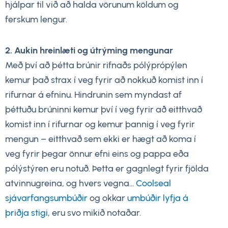
hjálpar til við að halda vörunum köldum og
ferskum lengur.
2. Aukin hreinlæti og útrýming mengunar
Með því að þétta brúnir rifnaðs pólýprópýlen
kemur það strax í veg fyrir að nokkuð komist inn í
rifurnar á efninu. Hindrunin sem myndast af
þéttuðu brúninni kemur því í veg fyrir að eitthvað
komist inn í rifurnar og kemur þannig í veg fyrir
mengun – eitthvað sem ekki er hægt að koma í
veg fyrir þegar önnur efni eins og pappa eða
pólýstýren eru notuð. Þetta er gagnlegt fyrir fjölda
atvinnugreina, og hvers vegna...
Coolseal
sjávarfangsumbúðir
og okkar
umbúðir lyfja á
þriðja stigi
, eru svo mikið notaðar.