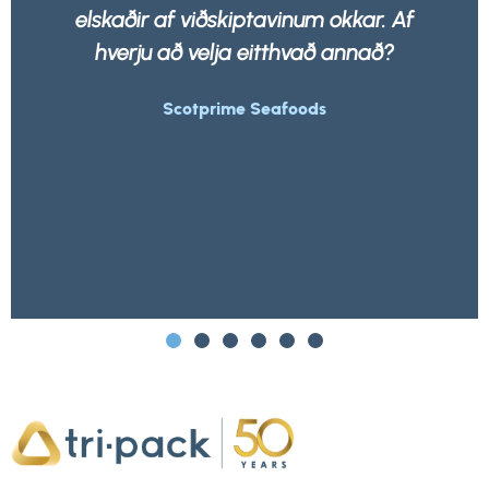
f
heldur 100% endurvinnanlegar af hvaða
úrgangsfyrirtæki sem er.
Morrisons