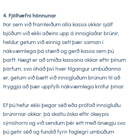
4. Fjölhæfni hönnunar
Þar sem við framleiðum alla kassa okkar sjálf
bjóðum við ekki aðeins upp á innsiglaðar brúnir,
heldur getum við einnig sett þær saman í
nákvæmlega þá stærð og gerð kassa sem þú
þarft. Hægt er að smíða kassana okkar eftir þínum
þörfum, svo óháð því hver tilgangur umbúðanna
er, getum við bætt við innsigluðum brúnum til að
tryggja að þær uppfylli nákvæmlega kröfur þínar.
Ef þú hefur ekki þegar séð eða prófað innsigluðu
brúnirnar okkar, þá skaltu óska eftir ókeypis
sýnishorni og við sendum þér eitt með ánægju svo
þú getir séð og fundið fyrir faglegri umbúðum