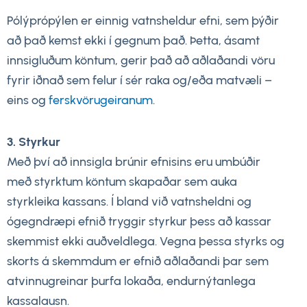
Pólýprópýlen er einnig vatnsheldur efni, sem þýðir
að það kemst ekki í gegnum það. Þetta, ásamt
innsigluðum köntum, gerir það að aðlaðandi vöru
fyrir iðnað sem felur í sér raka og/eða matvæli –
eins og
ferskvörugeiranum
.
3. Styrkur
Með því að innsigla brúnir efnisins eru umbúðir
með styrktum köntum skapaðar sem auka
styrkleika kassans. Í bland við vatnsheldni og
ógegndræpi efnið tryggir styrkur þess að kassar
skemmist ekki auðveldlega. Vegna þessa styrks og
skorts á skemmdum er efnið aðlaðandi þar sem
atvinnugreinar þurfa lokaða, endurnýtanlega
kassalausn.