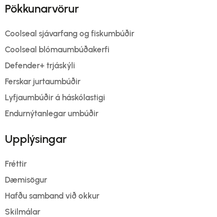
Pökkunarvörur
Coolseal sjávarfang og fiskumbúðir
Coolseal blómaumbúðakerfi
Defender+ trjáskýli
Ferskar jurtaumbúðir
Lyfjaumbúðir á háskólastigi
Endurnýtanlegar umbúðir
Upplýsingar
Fréttir
Dæmisögur
Hafðu samband við okkur
Skilmálar