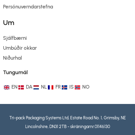
Persónuverndarstefna
Um
Sjálfbærni
Umbúðir okkar
Niðurhal
Tungumál
EN
DA
NL
FR
IS
NO
Tri-pack Packaging Systems Ltd, Estate Road No. 1, Grimsby, NE
Lincolnshire, DN31 2TB - skráningarnr.01146130