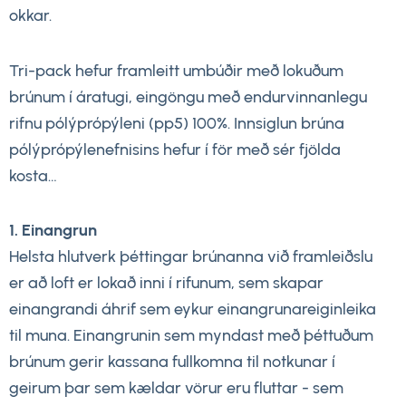
okkar.
Tri-pack hefur framleitt umbúðir með lokuðum
brúnum í áratugi, eingöngu með endurvinnanlegu
rifnu pólýprópýleni (pp5) 100%. Innsiglun brúna
pólýprópýlenefnisins hefur í för með sér fjölda
kosta…
1. Einangrun
Helsta hlutverk þéttingar brúnanna við framleiðslu
er að loft er lokað inni í rifunum, sem skapar
einangrandi áhrif sem eykur einangrunareiginleika
til muna. Einangrunin sem myndast með þéttuðum
brúnum gerir kassana fullkomna til notkunar í
geirum þar sem kældar vörur eru fluttar - sem