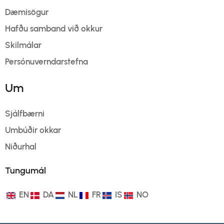
Dæmisögur
Hafðu samband við okkur
Skilmálar
Persónuverndarstefna
Um
Sjálfbærni
Umbúðir okkar
Niðurhal
Tungumál
EN
DA
NL
FR
IS
NO