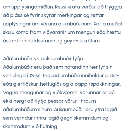
um upplýsingamiðlun. Þessi krafa verður að tryggja
að pláss sé fyrir skýrar merkingar og réttar
upplýsingar um vöruna á umbúðunum. Þar á meðal
skulu koma fram viðvaranir um mengun eða hættu,
ásamt innihaldsefnum og geymslukröfum.
Aðalumbúðir vs. aukaumbúðir lyfja
Aðalumbúðir eru það sem notandinn fær lyf sín
venjulega í. Þessi tegund umbúða inniheldur plast-
eða glerflöskur, hettuglös og álpappírspakkningar.
Vegna mengunar og viðkvæmni vörunnar er þó
ekki hægt að flytja þessar vörur í hráum
aðalumbúðum sínum. Aukaumbúðir eru ytra lagið
sem verndar innra lagið gegn skemmdum og
skemmdum við flutning.