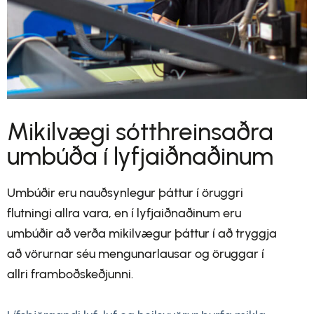
Mikilvægi sótthreinsaðra
umbúða í lyfjaiðnaðinum
Umbúðir eru nauðsynlegur þáttur í öruggri
flutningi allra vara, en í lyfjaiðnaðinum eru
umbúðir að verða mikilvægur þáttur í að tryggja
að vörurnar séu mengunarlausar og öruggar í
allri framboðskeðjunni.