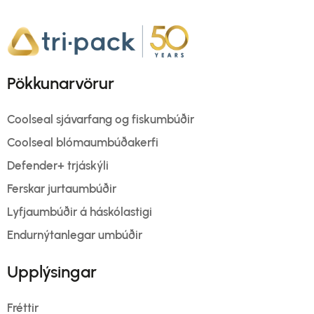
Pökkunarvörur
Coolseal sjávarfang og fiskumbúðir
Coolseal blómaumbúðakerfi
Defender+ trjáskýli
Ferskar jurtaumbúðir
Lyfjaumbúðir á háskólastigi
Endurnýtanlegar umbúðir
Upplýsingar
Fréttir