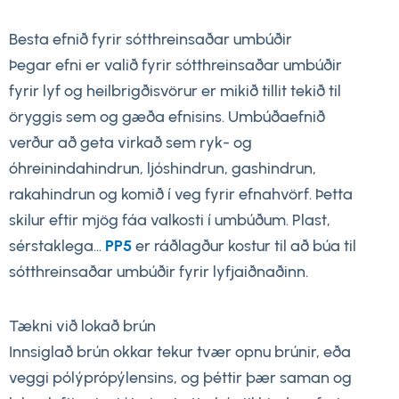
Besta efnið fyrir sótthreinsaðar umbúðir
Þegar efni er valið fyrir sótthreinsaðar umbúðir
fyrir lyf og heilbrigðisvörur er mikið tillit tekið til
öryggis sem og gæða efnisins. Umbúðaefnið
verður að geta virkað sem ryk- og
óhreinindahindrun, ljóshindrun, gashindrun,
rakahindrun og komið í veg fyrir efnahvörf. Þetta
skilur eftir mjög fáa valkosti í umbúðum. Plast,
sérstaklega...
PP5
er ráðlagður kostur til að búa til
sótthreinsaðar umbúðir fyrir lyfjaiðnaðinn.
Tækni við lokað brún
Innsiglað brún okkar tekur tvær opnu brúnir, eða
veggi pólýprópýlensins, og þéttir þær saman og