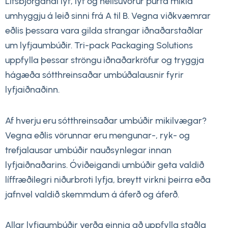
Lífsbjörgandi lyf, lyf og heilsuvörur þurfa mikla
umhyggju á leið sinni frá A til B. Vegna viðkvæmrar
eðlis þessara vara gilda strangar iðnaðarstaðlar
um lyfjaumbúðir. Tri-pack Packaging Solutions
uppfylla þessar ströngu iðnaðarkröfur og tryggja
hágæða sótthreinsaðar umbúðalausnir fyrir
lyfjaiðnaðinn.
Af hverju eru sótthreinsaðar umbúðir mikilvægar?
Vegna eðlis vörunnar eru mengunar-, ryk- og
trefjalausar umbúðir nauðsynlegar innan
lyfjaiðnaðarins. Óviðeigandi umbúðir geta valdið
líffræðilegri niðurbroti lyfja, breytt virkni þeirra eða
jafnvel valdið skemmdum á áferð og áferð.
Allar lyfjaumbúðir verða einnig að uppfylla staðla