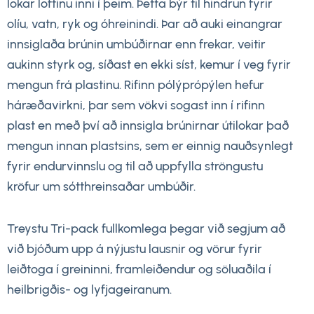
lokar loftinu inni í þeim. Þetta býr til hindrun fyrir
olíu, vatn, ryk og óhreinindi. Þar að auki einangrar
innsiglaða brúnin umbúðirnar enn frekar, veitir
aukinn styrk og, síðast en ekki síst, kemur í veg fyrir
mengun frá plastinu. Rifinn pólýprópýlen hefur
háræðavirkni, þar sem vökvi sogast inn í rifinn
plast en með því að innsigla brúnirnar útilokar það
mengun innan plastsins, sem er einnig nauðsynlegt
fyrir endurvinnslu og til að uppfylla ströngustu
kröfur um sótthreinsaðar umbúðir.
Treystu Tri-pack fullkomlega þegar við segjum að
við bjóðum upp á nýjustu lausnir og vörur fyrir
leiðtoga í greininni, framleiðendur og söluaðila í
heilbrigðis- og lyfjageiranum.