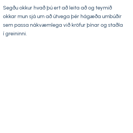
Segðu okkur hvað þú ert að leita að og teymið
okkar mun sjá um að útvega þér hágæða umbúðir
sem passa nákvæmlega við kröfur þínar og staðla
í greininni.