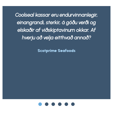
ir,
Okkur líður betur að vita að allar umbúði
og
okkar eru ekki aðeins sterkar og sterkar
Af
heldur 100% endurvinnanlegar af hvaða
úrgangsfyrirtæki sem er.
Morrisons