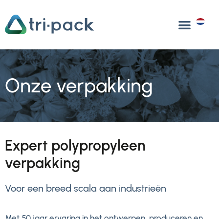
Overslaan
naar
NL
inhoud
Onze verpakking
Expert polypropyleen
verpakking
Voor een breed scala aan industrieën
Met 50 jaar ervaring in het ontwerpen, produceren en