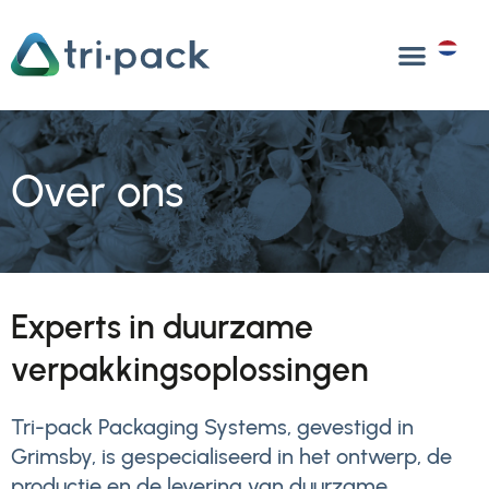
Overslaan
naar
NL
inhoud
Over ons
Experts in duurzame
verpakkingsoplossingen
Tri-pack Packaging Systems, gevestigd in
Grimsby, is gespecialiseerd in het ontwerp, de
productie en de levering van duurzame