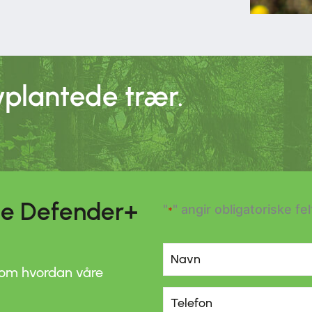
yplantede trær.
ree Defender+
"
" angir obligatoriske fel
*
Navn
*
Navn
 om hvordan våre
Telefon
*