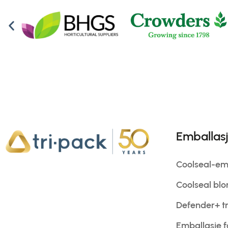
Emballas
Coolseal-emb
Coolseal bl
Defender+ tr
Emballasje fo