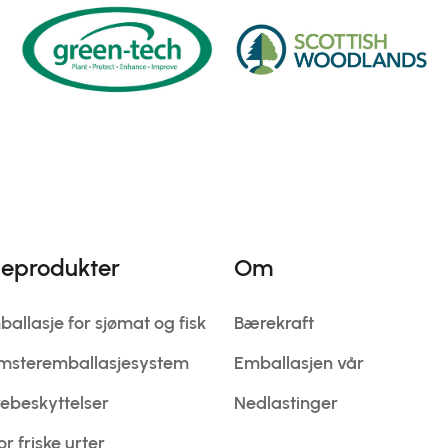
jeprodukter
Om
allasje for sjømat og fisk
Bærekraft
omsteremballasjesystem
Emballasjen vår
ebeskyttelser
Nedlastinger
r friske urter