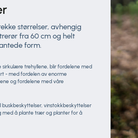
er
rekke størrelser, avhengig
trerør fra 60 cm og helt
kantede form.
irkulære trehyllene, blir fordelene med
port - med fordelen av enorme
llene og fordelene med våre
il buskbeskyttelser, vinstokkbeskyttelser
 med å plante trær og planter for å