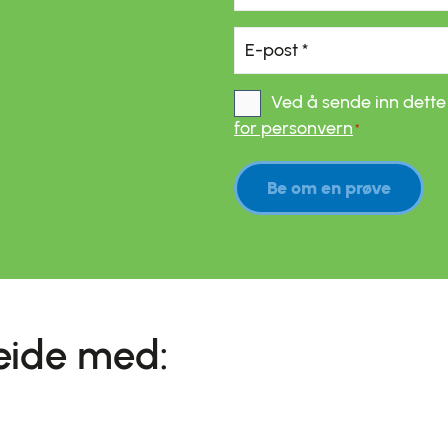
E-
post
*
Ved å sende inn dette
*
Samtykke
*
for personvern
*
Be om en prøve
beide med: