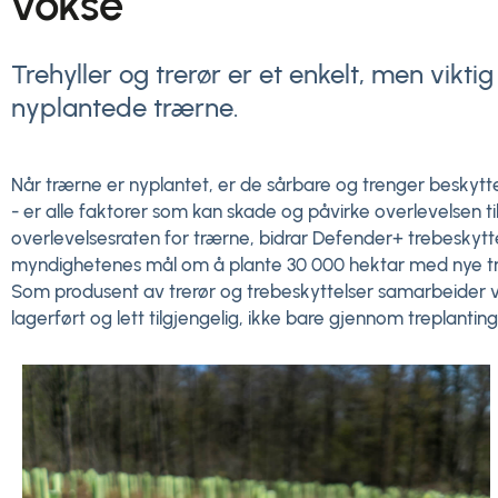
vokse
Trehyller og trerør er et enkelt, men vikti
nyplantede trærne.
Når trærne er nyplantet, er de sårbare og trenger beskytt
- er alle faktorer som kan skade og påvirke overlevelsen til u
overlevelsesraten for trærne, bidrar Defender+ trebeskytte
myndighetenes mål om å plante 30 000 hektar med nye trær
Som produsent av trerør og trebeskyttelser samarbeider vi 
lagerført og lett tilgjengelig, ikke bare gjennom treplant