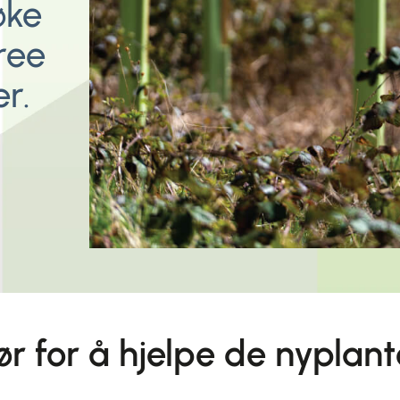
øke
ree
r.
rør for å hjelpe de nypla