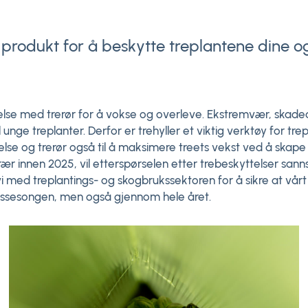
g produkt for å beskytte treplantene dine og
else med trerør for å vokse og overleve. Ekstremvær, skaded
nge treplanter. Derfor er trehyller et viktig verktøy for trepla
lse og trerør også til å maksimere treets vekst ved å skape 
 innen 2025, vil etterspørselen etter trebeskyttelser sann
med treplantings- og skogbrukssektoren for å sikre at vårt 
ingssesongen, men også gjennom hele året.