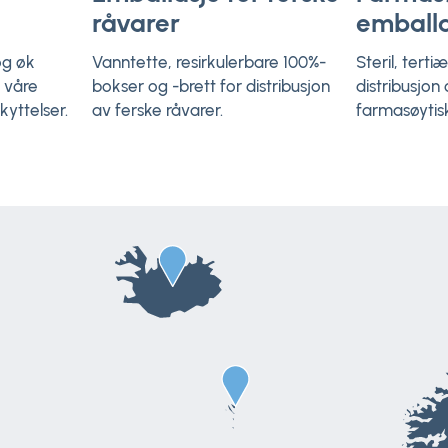
råvarer
emballa
og øk
Vanntette, resirkulerbare 100%-
Steril, terti
 våre
bokser og -brett for distribusjon
distribusjon
kyttelser.
av ferske råvarer.
farmasøytisk