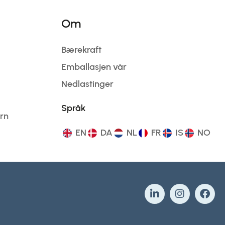
Om
Bærekraft
Emballasjen vår
Nedlastinger
Språk
ern
EN
DA
NL
FR
IS
NO
L
I
F
i
n
a
n
s
c
k
t
e