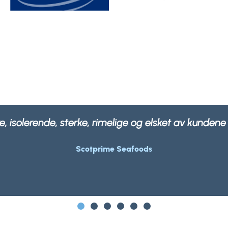
ballasjen vår ikke bare er sterk og robust, men også 
Morrisons