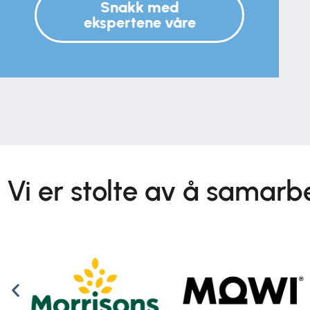
Snakk med
ekspertene våre
Vi er stolte av å samar