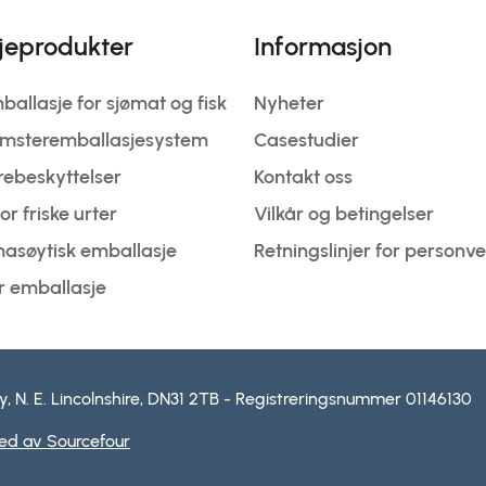
jeprodukter
Informasjon
allasje for sjømat og fisk
Nyheter
omsteremballasjesystem
Casestudier
rebeskyttelser
Kontakt oss
or friske urter
Vilkår og betingelser
masøytisk emballasje
Retningslinjer for personv
 emballasje
, N. E. Lincolnshire, DN31 2TB - Registreringsnummer 01146130
ed av Sourcefour