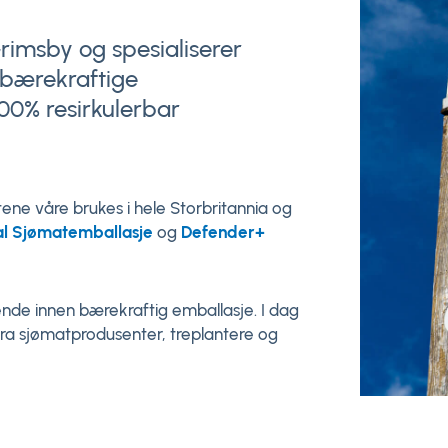
rimsby og spesialiserer
 bærekraftige
00% resirkulerbar
tene våre brukes i hele Storbritannia og
al Sjømatemballasje
og
Defender+
pende innen bærekraftig emballasje. I dag
t fra sjømatprodusenter, treplantere og