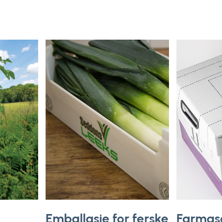
Emballasje for ferske
Farmasø