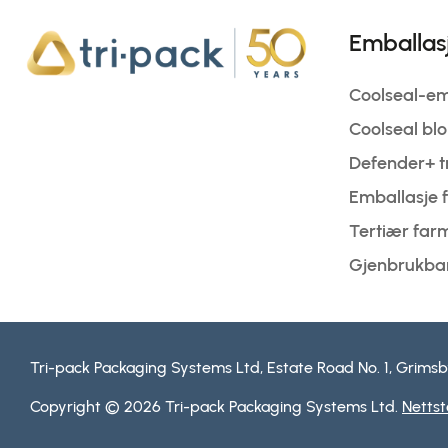
Emballas
Coolseal-emb
Coolseal bl
Defender+ t
Emballasje f
Tertiær far
Gjenbrukbar
Tri-pack Packaging Systems Ltd, Estate Road No. 1, Grimsby
Copyright © 2026 Tri-pack Packaging Systems Ltd.
Nettst