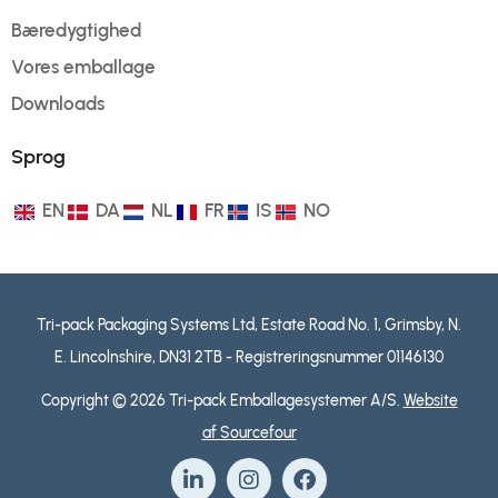
Bæredygtighed
Vores emballage
Downloads
Sprog
EN
DA
NL
FR
IS
NO
Tri-pack Packaging Systems Ltd, Estate Road No. 1, Grimsby, N.
E. Lincolnshire, DN31 2TB - Registreringsnummer 01146130
Copyright © 2026 Tri-pack Emballagesystemer A/S.
Website
af Sourcefour
L
I
F
i
n
a