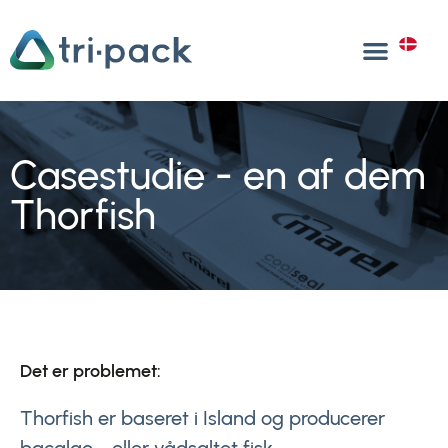
Gå
til
DA
indholdet
Casestudie - en af dem
Thorfish
Det er problemet:
Thorfish er baseret i Island og producerer