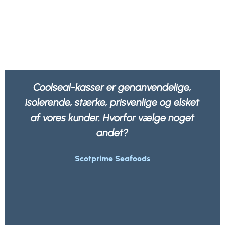
Vi har det bedre med at vide, at al vores
emballage ikke kun er stærk og robust,
men også 100% kan genbruges af ethvert
affaldsselskab.
Morrisons