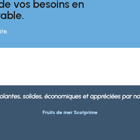
 de vos besoins en
able.
te.
s nos emballages sont non seulement solides et ro
'importe quelle entreprise de traitement des déchet
Morrisons