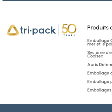
Produits
Emballage Co
mer et le po
Système d'e
Coolseal
Abris Defen
Emballage d
Emballage p
Emballages r