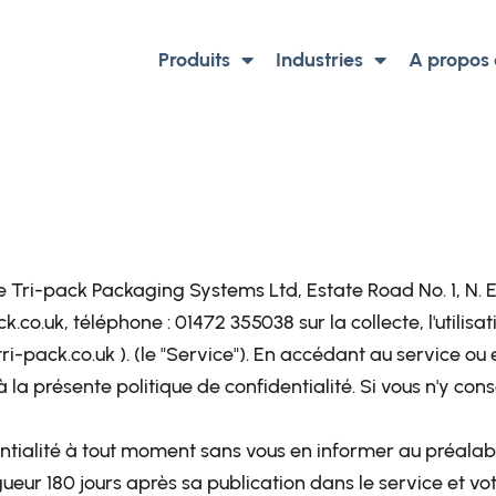
Produits
Industries
A propos
s de Tri-pack Packaging Systems Ltd, Estate Road No. 1, N
k.co.uk, téléphone : 01472 355038 sur la collecte, l'utilis
ri-pack.co.uk ). (le "Service"). En accédant au service ou en
la présente politique de confidentialité. Si vous n'y con
tialité à tout moment sans vous en informer au préalable
igueur 180 jours après sa publication dans le service et vo