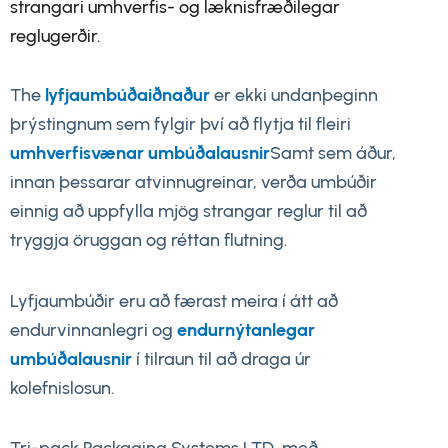
strangari umhverfis- og læknisfræðilegar
reglugerðir.
The
lyfjaumbúðaiðnaður
er ekki undanþeginn
þrýstingnum sem fylgir því að flytja til fleiri
umhverfisvænar umbúðalausnir
Samt sem áður,
innan þessarar atvinnugreinar, verða umbúðir
einnig að uppfylla mjög strangar reglur til að
tryggja öruggan og réttan flutning.
Lyfjaumbúðir eru að færast meira í átt að
endurvinnanlegri og
endurnýtanlegar
umbúðalausnir
í tilraun til að draga úr
kolefnislosun.