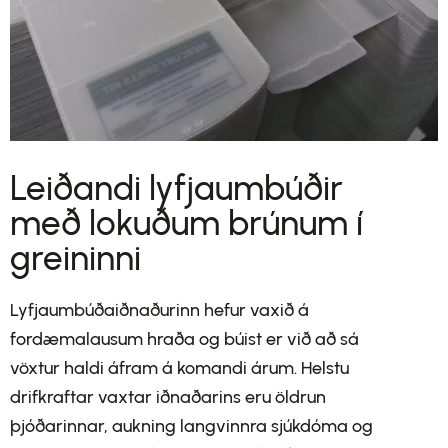
Leiðandi lyfjaumbúðir
með lokuðum brúnum í
greininni
Lyfjaumbúðaiðnaðurinn hefur vaxið á
fordæmalausum hraða og búist er við að sá
vöxtur haldi áfram á komandi árum. Helstu
drifkraftar vaxtar iðnaðarins eru öldrun
þjóðarinnar, aukning langvinnra sjúkdóma og