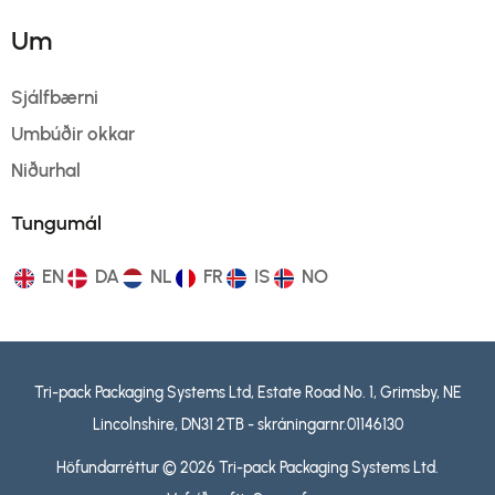
Um
Sjálfbærni
Umbúðir okkar
Niðurhal
Tungumál
EN
DA
NL
FR
IS
NO
Tri-pack Packaging Systems Ltd, Estate Road No. 1, Grimsby, NE
Lincolnshire, DN31 2TB - skráningarnr.01146130
Höfundarréttur © 2026 Tri-pack Packaging Systems Ltd.