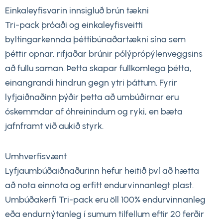
Einkaleyfisvarin innsigluð brún tækni
Tri-pack þróaði og einkaleyfisveitti
byltingarkennda þéttibúnaðartækni sína sem
þéttir opnar, rifjaðar brúnir pólýprópýlenveggsins
að fullu saman. Þetta skapar fullkomlega þétta,
einangrandi hindrun gegn ytri þáttum. Fyrir
lyfjaiðnaðinn þýðir þetta að umbúðirnar eru
óskemmdar af óhreinindum og ryki, en bæta
jafnframt við aukið styrk.
Umhverfisvænt
Lyfjaumbúðaiðnaðurinn hefur heitið því að hætta
að nota einnota og erfitt endurvinnanlegt plast.
Umbúðakerfi Tri-pack eru öll 100% endurvinnanleg
eða endurnýtanleg í sumum tilfellum eftir 20 ferðir