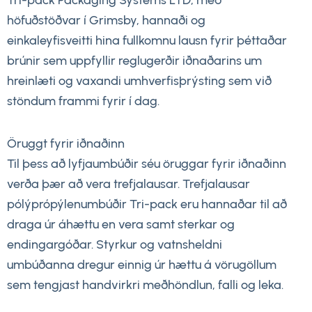
Tri-pack Packaging Systems LTD, með
höfuðstöðvar í Grimsby, hannaði og
einkaleyfisveitti hina fullkomnu lausn fyrir þéttaðar
brúnir sem uppfyllir reglugerðir iðnaðarins um
hreinlæti og vaxandi umhverfisþrýsting sem við
stöndum frammi fyrir í dag.
Öruggt fyrir iðnaðinn
Til þess að lyfjaumbúðir séu öruggar fyrir iðnaðinn
verða þær að vera trefjalausar. Trefjalausar
pólýprópýlenumbúðir Tri-pack eru hannaðar til að
draga úr áhættu en vera samt sterkar og
endingargóðar. Styrkur og vatnsheldni
umbúðanna dregur einnig úr hættu á vörugöllum
sem tengjast handvirkri meðhöndlun, falli og leka.