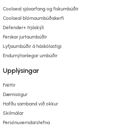
Coolseal sjávarfang og fiskumbúðir
Coolseal blómaumbúðakerfi
Defender+ trjáskýli
Ferskar jurtaumbúðir
Lyfjaumbúðir á háskólastigi
Endurnýtanlegar umbúðir
Upplýsingar
Fréttir
Dæmisögur
Hafðu samband við okkur
Skilmálar
Persónuverndarstefna