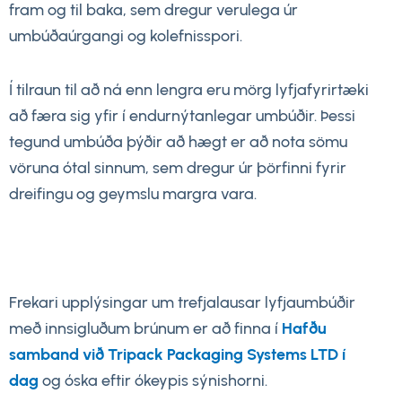
fram og til baka, sem dregur verulega úr
umbúðaúrgangi og kolefnisspori.
Í tilraun til að ná enn lengra eru mörg lyfjafyrirtæki
að færa sig yfir í endurnýtanlegar umbúðir. Þessi
tegund umbúða þýðir að hægt er að nota sömu
vöruna ótal sinnum, sem dregur úr þörfinni fyrir
dreifingu og geymslu margra vara.
Frekari upplýsingar um trefjalausar lyfjaumbúðir
með innsigluðum brúnum er að finna í
Hafðu
samband við Tripack Packaging Systems LTD í
dag
og óska eftir ókeypis sýnishorni.