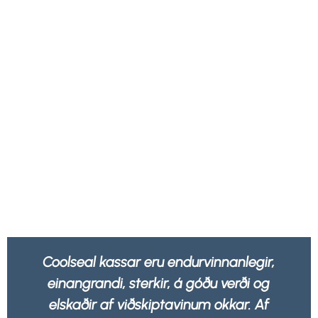
anlegir,
Okkur líður betur að vita að allar 
verði og
okkar eru ekki aðeins sterkar og s
kar. Af
heldur 100% endurvinnanlegar af 