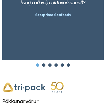
nnað?
úrgangsfyrirtæki sem er.
Morrisons
Pökkunarvörur