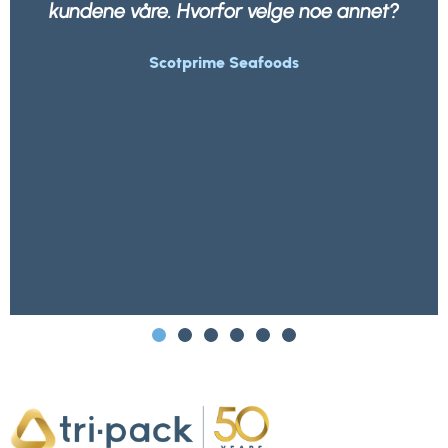
e annet?
robust, men også 100% resirkulerba
alle avfallsselskaper.
Morrisons