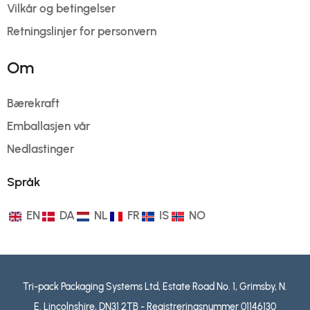
Vilkår og betingelser
Retningslinjer for personvern
Om
Bærekraft
Emballasjen vår
Nedlastinger
Språk
EN
DA
NL
FR
IS
NO
Tri-pack Packaging Systems Ltd, Estate Road No. 1, Grimsby, N.
E. Lincolnshire, DN31 2TB - Registreringsnummer 01146130