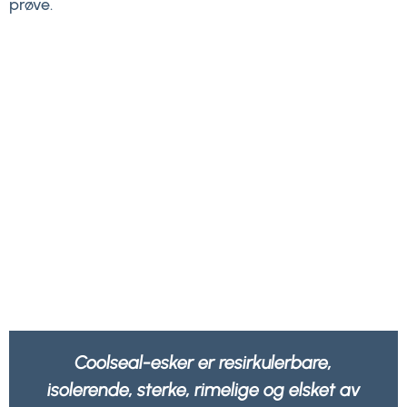
prøve.
are,
Vi føler oss tryggere når vi vet at a
lsket av
emballasjen vår ikke bare er sterk