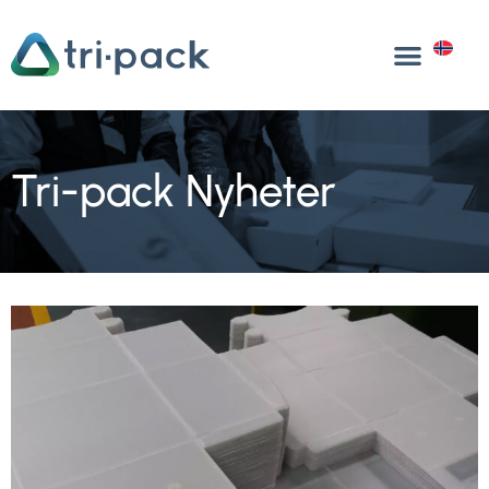
Hopp
til
NO
innhold
Tri-pack Nyheter