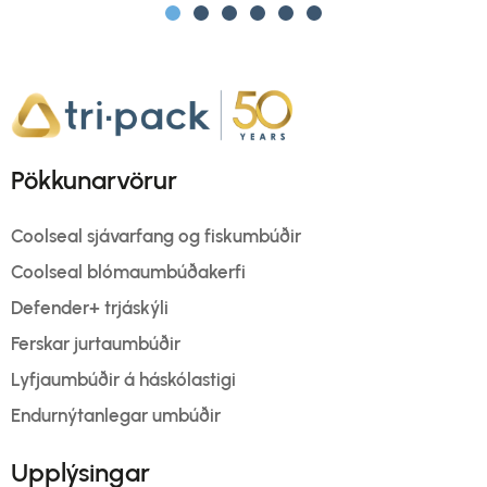
Pökkunarvörur
Coolseal sjávarfang og fiskumbúðir
Coolseal blómaumbúðakerfi
Defender+ trjáskýli
Ferskar jurtaumbúðir
Lyfjaumbúðir á háskólastigi
Endurnýtanlegar umbúðir
Upplýsingar