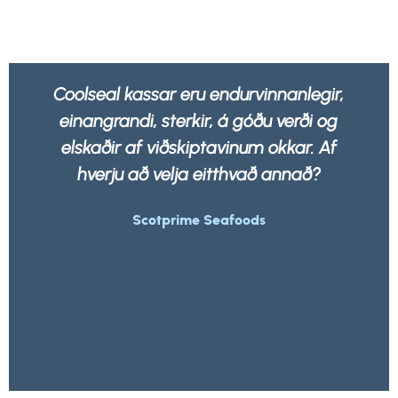
Coolseal kassar eru endurvinnanlegir,
einangrandi, sterkir, á góðu verði og
elskaðir af viðskiptavinum okkar. Af
hverju að velja eitthvað annað?
Scotprime Seafoods