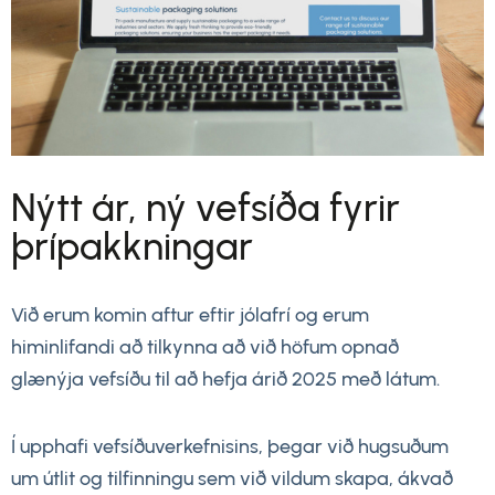
Nýtt ár, ný vefsíða fyrir
þrípakkningar
Við erum komin aftur eftir jólafrí og erum
himinlifandi að tilkynna að við höfum opnað
glænýja vefsíðu til að hefja árið 2025 með látum.
Í upphafi vefsíðuverkefnisins, þegar við hugsuðum
um útlit og tilfinningu sem við vildum skapa, ákvað