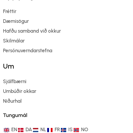
Fréttir
Dæmisögur
Hafðu samband við okkur
Skilmálar
Persónuverndarstefna
Um
Sjálfbærni
Umbúðir okkar
Niðurhal
Tungumál
EN
DA
NL
FR
IS
NO