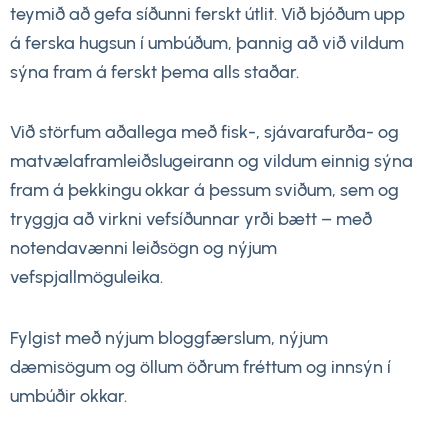
teymið að gefa síðunni ferskt útlit. Við bjóðum upp
á ferska hugsun í umbúðum, þannig að við vildum
sýna fram á ferskt þema alls staðar.
Við störfum aðallega með fisk-, sjávarafurða- og
matvælaframleiðslugeirann og vildum einnig sýna
fram á þekkingu okkar á þessum sviðum, sem og
tryggja að virkni vefsíðunnar yrði bætt – með
notendavænni leiðsögn og nýjum
vefspjallmöguleika.
Fylgist með nýjum bloggfærslum, nýjum
dæmisögum og öllum öðrum fréttum og innsýn í
umbúðir okkar.