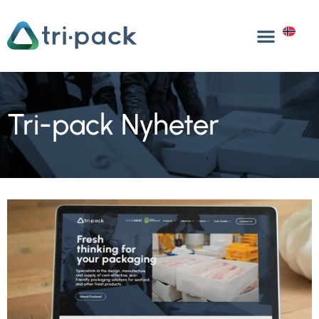
Hopp
til
NO
innhold
Tri-pack Nyheter