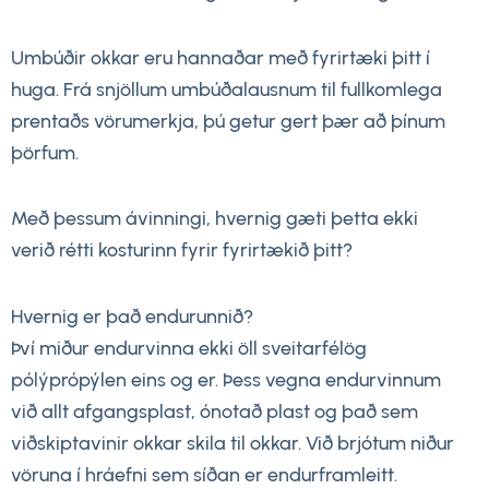
Umbúðir okkar eru hannaðar með fyrirtæki þitt í
huga. Frá snjöllum umbúðalausnum til fullkomlega
prentaðs vörumerkja, þú getur gert þær að þínum
þörfum.
Með þessum ávinningi, hvernig gæti þetta ekki
verið rétti kosturinn fyrir fyrirtækið þitt?
Hvernig er það endurunnið?
Því miður endurvinna ekki öll sveitarfélög
pólýprópýlen eins og er. Þess vegna endurvinnum
við allt afgangsplast, ónotað plast og það sem
viðskiptavinir okkar skila til okkar. Við brjótum niður
vöruna í hráefni sem síðan er endurframleitt.