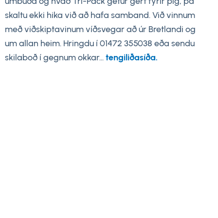
umbúða og hvað Tri-Pack getur gert fyrir þig, þá
skaltu ekki hika við að hafa samband. Við vinnum
með viðskiptavinum víðsvegar að úr Bretlandi og
um allan heim. Hringdu í 01472 355038 eða sendu
skilaboð í gegnum okkar...
tengiliðasíða.