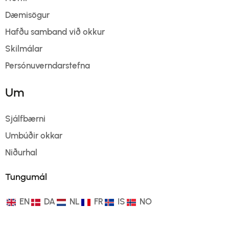
Dæmisögur
Hafðu samband við okkur
Skilmálar
Persónuverndarstefna
Um
Sjálfbærni
Umbúðir okkar
Niðurhal
Tungumál
EN
DA
NL
FR
IS
NO