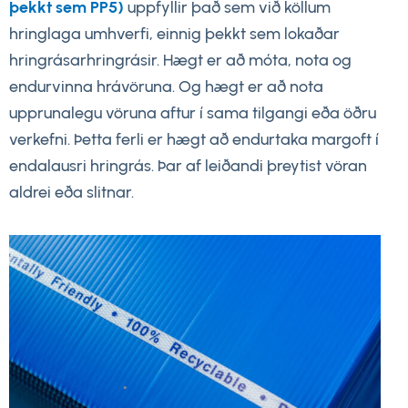
þekkt sem PP5)
uppfyllir það sem við köllum
hringlaga umhverfi, einnig þekkt sem lokaðar
hringrásarhringrásir. Hægt er að móta, nota og
endurvinna hrávöruna. Og hægt er að nota
upprunalegu vöruna aftur í sama tilgangi eða öðru
verkefni. Þetta ferli er hægt að endurtaka margoft í
endalausri hringrás. Þar af leiðandi þreytist vöran
aldrei eða slitnar.