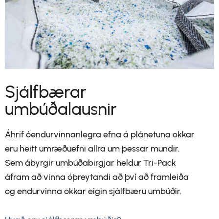
Sjálfbærar
umbúðalausnir
Áhrif óendurvinnanlegra efna á plánetuna okkar
eru heitt umræðuefni allra um þessar mundir.
Sem ábyrgir umbúðabirgjar heldur Tri-Pack
áfram að vinna óþreytandi að því að framleiða
og endurvinna okkar eigin sjálfbæru umbúðir.