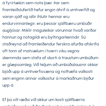
á fyrirtækin sem nota þær. Þar sem
framleiðsluferlið hefur engin áhrif á umhverfið og
varan sjálf og allir íhlutir hennar eru
endurvinnanlegir, eru þessar sjálfbæru umbúðir
augljósar. Miklir möguleikar vörunnar hvað varðar
hönnun og notagildi eru byltingarkenndir. Sú
staðreynd að framleiðendur ferskra afurða afskrifa
oft tonn af matvælum í hverri viku vegna
skemmda sem stafa af skorti á traustum umbúðum
er glæpsamleg. Við teljum að umbúðalausnir okkar
bjóði upp á umhverfisvæna og nothæfa valkosti
sem enginn annar valkostur á markaðnum býður
upp á.
Ef þú vilt ræða við okkur um kosti sjálfbærra