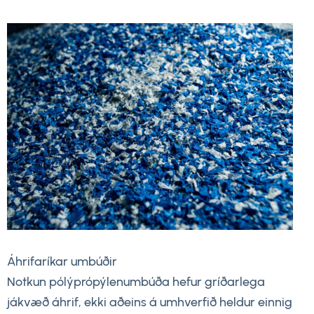
Áhrifaríkar umbúðir
Notkun pólýprópýlenumbúða hefur gríðarlega
jákvæð áhrif, ekki aðeins á umhverfið heldur einnig