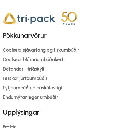
Pökkunarvörur
Coolseal sjávarfang og fiskumbúðir
Coolseal blómaumbúðakerfi
Defender+ trjáskýli
Ferskar jurtaumbúðir
Lyfjaumbúðir á háskólastigi
Endurnýtanlegar umbúðir
Upplýsingar
Fréttir