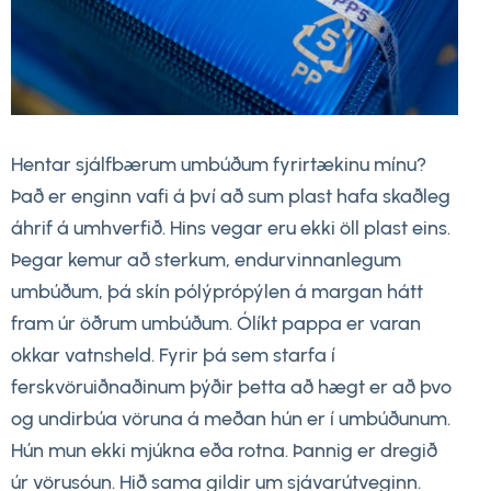
Hentar sjálfbærum umbúðum fyrirtækinu mínu?
Það er enginn vafi á því að sum plast hafa skaðleg
áhrif á umhverfið. Hins vegar eru ekki öll plast eins.
Þegar kemur að sterkum, endurvinnanlegum
umbúðum, þá skín pólýprópýlen á margan hátt
fram úr öðrum umbúðum. Ólíkt pappa er varan
okkar vatnsheld. Fyrir þá sem starfa í
ferskvöruiðnaðinum þýðir þetta að hægt er að þvo
og undirbúa vöruna á meðan hún er í umbúðunum.
Hún mun ekki mjúkna eða rotna. Þannig er dregið
úr vörusóun. Hið sama gildir um sjávarútveginn.