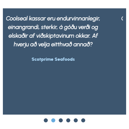
Okkur líður betur að vita að allar umbúðir
okkar eru ekki aðeins sterkar og sterkar
heldur 100% endurvinnanlegar af hvaða
úrgangsfyrirtæki sem er.
Morrisons