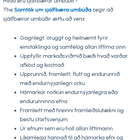
Hvað eru sjálfbærar umbúðir?
The
Samtök um sjálfbæra umbúða
segir að
sjálfbærar umbúðir ættu að vera:
Gagnlegt, öruggt og heilnæmt fyrir
einstaklinga og samfélög allan líftíma sinn
Uppfyllir markaðsviðmið bæði hvað varðar
afköst og kostnað
Upprunnið, framleitt, flutt og endurunnið
með endurnýjanlegri orku
Hámarkar notkun endurnýjanlegra eða
endurunninna efna
Framleitt með hreinni framleiðslutækni og
bestu starfsvenjum
Úr efnum sem eru holl allan líftímainn
Líkamlega hannað til að hámarka efni og