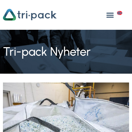
Hopp
til
NO
innhold
Tri-pack Nyheter