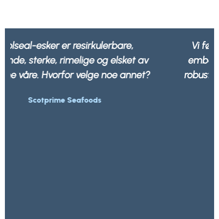
Vi føler oss tryggere når vi vet at all
emballasjen vår ikke bare er sterk og
robust, men også 100% resirkulerbar av
alle avfallsselskaper.
Morrisons