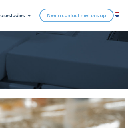
asestudies
Neem contact met ons op
NL