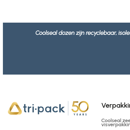
om zou je iets anders kiezen?
We voel
Verpakki
Coolseal ze
visverpakki