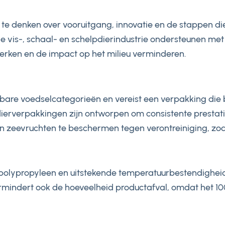
m na te denken over vooruitgang, innovatie en de stapp
e de vis-, schaal- en schelpdierindustrie ondersteunen 
erken en de impact op het milieu verminderen.
sbare voedselcategorieën en vereist een verpakking die
pdierverpakkingen zijn ontworpen om consistente prestati
n zeevruchten te beschermen tegen verontreiniging, zod
 polypropyleen en uitstekende temperatuurbestendighe
mindert ook de hoeveelheid productafval, omdat het 100%