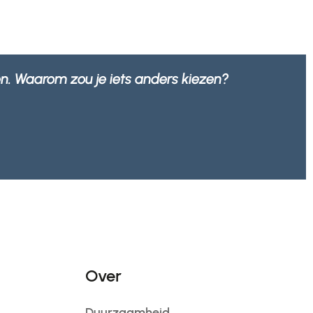
ngen niet alleen sterk en robuust zijn, maar ook 1
afvalbedrijf.
Morrisons
Over
Duurzaamheid