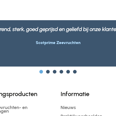
en ons beter in de wetenschap dat al onze verpakki
ngsproducten
Informatie
evruchten- en
Nieuws
ngen