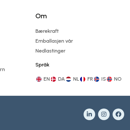
Om
Bærekraft
Emballasjen vår
Nedlastinger
Språk
ern
EN
DA
NL
FR
IS
NO
L
I
F
i
n
a
n
s
c
k
t
e