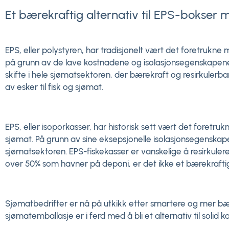
Et bærekraftig alternativ til EPS-bokser 
EPS, eller polystyren, har tradisjonelt vært det foretrukne 
på grunn av de lave kostnadene og isolasjonsegenskapene de
skifte i hele sjømatsektoren, der bærekraft og resirkulerbar
av esker til fisk og sjømat.
EPS, eller isoporkasser, har historisk sett vært det foretruk
sjømat. På grunn av sine eksepsjonelle isolasjonsegenskaper
sjømatsektoren. EPS-fiskekasser er vanskelige å resirkuler
over 50% som havner på deponi, er det ikke et bærekraftig 
Sjømatbedrifter er nå på utkikk etter smartere og mer bær
sjømatemballasje er i ferd med å bli et alternativ til solid 