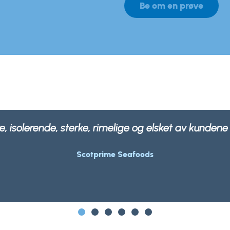
Be om en prøve
ballasjen vår ikke bare er sterk og robust, men også 
Morrisons