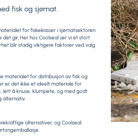
med fisk og sjømat.
materialet for fiskekasser i sjømatsektoren
t gir. Her hos Coolseal ser vi et stort
het blir stadig viktigere faktorer ved valg
ne materialet for distribusjon av fisk og
 er det ikke et ideelt materiale for
e, lett å knuse, klumpete, og med godt
alternativ.
ekraftige alternativer, og Coolseal
kartongemballasje.