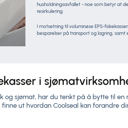
husholdningsavfallet - noe som betyr at de
resirkulering.
I motsetning til voluminøse EPS-fiskekasser
besparelser på transport og lagring, samt 
kekasser i sjømatvirksomh
isk og sjømat, har du tenkt på å bytte til e
 finne ut hvordan Coolseal kan forandre di