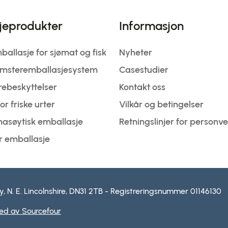
jeprodukter
Informasjon
allasje for sjømat og fisk
Nyheter
omsteremballasjesystem
Casestudier
rebeskyttelser
Kontakt oss
or friske urter
Vilkår og betingelser
masøytisk emballasje
Retningslinjer for personv
 emballasje
, N. E. Lincolnshire, DN31 2TB - Registreringsnummer 01146130
ed av Sourcefour