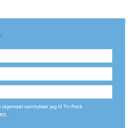
lt
 skjemaet samtykker jeg til Tri-Pack
ern
*