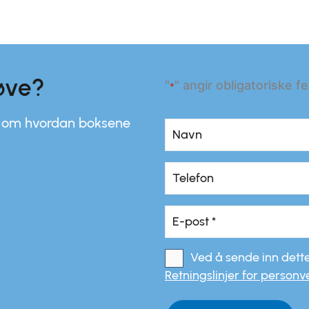
røve?
"
" angir obligatoriske fe
*
s om hvordan boksene
Navn
*
Navn
Telefon
*
E-
post
*
Ved å sende inn dette
*
Samtykke
*
Retningslinjer for personv