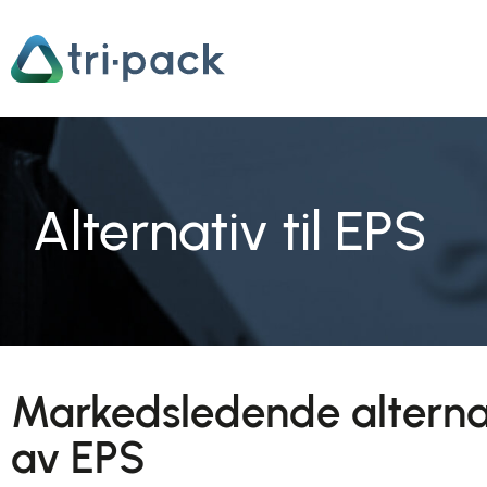
Hopp
til
innhold
Alternativ til EPS
Markedsledende alternati
av EPS