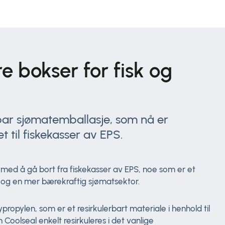
e bokser for fisk og
rbar sjømatemballasje, som nå er
 til fiskekasser av EPS.
 med å gå bort fra fiskekasser av EPS, noe som er et
mi og en mer bærekraftig sjømatsektor.
ropylen, som er et resirkulerbart materiale i henhold til
n Coolseal enkelt resirkuleres i det vanlige