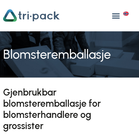
Hopp
til
NO
innhold
Blomsteremballasje
Gjenbrukbar
blomsteremballasje for
blomsterhandlere og
grossister