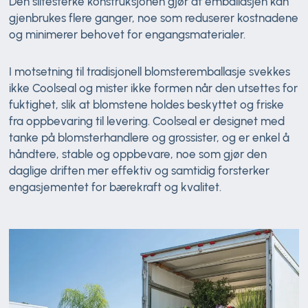
Den slitesterke konstruksjonen gjør at emballasjen kan
gjenbrukes flere ganger, noe som reduserer kostnadene
og minimerer behovet for engangsmaterialer.
I motsetning til tradisjonell blomsteremballasje svekkes
ikke Coolseal og mister ikke formen når den utsettes for
fuktighet, slik at blomstene holdes beskyttet og friske
fra oppbevaring til levering. Coolseal er designet med
tanke på blomsterhandlere og grossister, og er enkel å
håndtere, stable og oppbevare, noe som gjør den
daglige driften mer effektiv og samtidig forsterker
engasjementet for bærekraft og kvalitet.