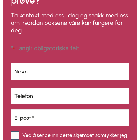
prøve?
Ta kontakt med oss i dag og snakk med oss
om hvordan boksene våre kan fungere for
deg.
"
" angir obligatoriske felt
*
Navn
*
Navn
Telefon
*
E-
post
*
*
Ved å sende inn dette skjemaet samtykker jeg
Samtykke
*