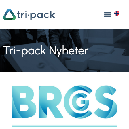
Hopp
til
NO
innhold
Tri-pack Nyheter