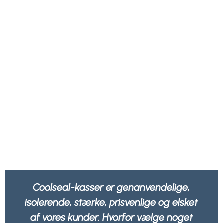
al-kasser er genanvendelige,
Vi har det b
de, stærke, prisvenlige og elsket
emballage i
es kunder. Hvorfor vælge noget
men også 10