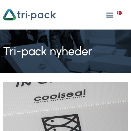
Gå
til
DA
indholdet
Tri-pack nyheder