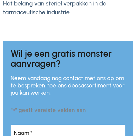
Het belang van steriel verpakken in de
farmaceutische industrie
Wil je een gratis monster
aanvragen?
Neem vandaag nog contact met ons op om
te bespreken hoe ons doosassortiment voor
jou kan werken.
"
" geeft vereiste velden aan
*
Naam
*
Naam