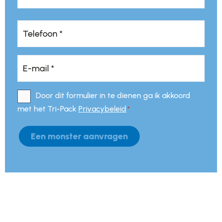
Telefoon
*
*
E-
mail
*
*
Door dit formulier in te dienen ga ik akkoord
Toestemming
*
met het Tri-Pack
Privacybeleid
*
Een monster aanvragen