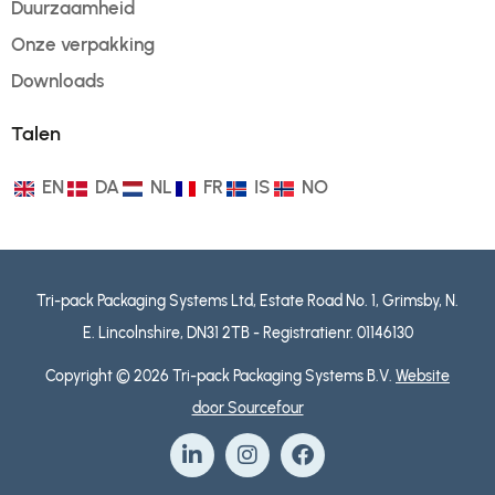
Duurzaamheid
Onze verpakking
Downloads
Talen
EN
DA
NL
FR
IS
NO
Tri-pack Packaging Systems Ltd, Estate Road No. 1, Grimsby, N.
E. Lincolnshire, DN31 2TB - Registratienr. 01146130
Copyright © 2026 Tri-pack Packaging Systems B.V.
Website
door Sourcefour
L
I
F
i
n
a
n
s
c