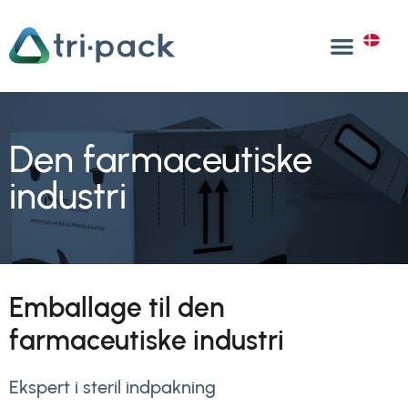
Gå
til
DA
indholdet
Den farmaceutiske
industri
Emballage til den
farmaceutiske industri
Ekspert i steril indpakning