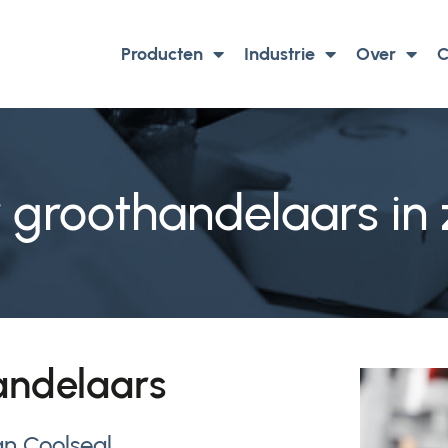
Producten
Industrie
Over
C
 groothandelaars in
handelaars
n Coolseal.