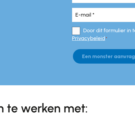
*
*
E-
mail
*
Door dit formulier in
*
Toestemming
*
Privacybeleid
*
Een monster aanvra
n te werken met: