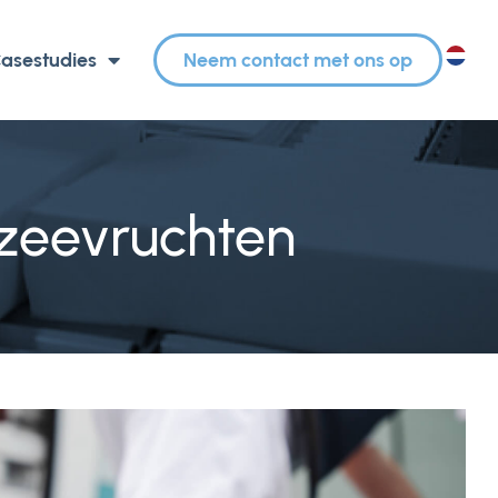
asestudies
Neem contact met ons op
NL
 zeevruchten