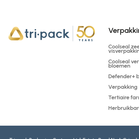
Verpakki
Coolseal ze
visverpakki
Coolseal ve
bloemen
Defender+ 
Verpakking 
Tertiaire f
Herbruikbar