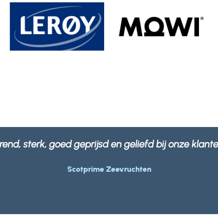
 al onze verpakkingen niet alleen sterk en robuust
afvalbedrijf.
Morrisons