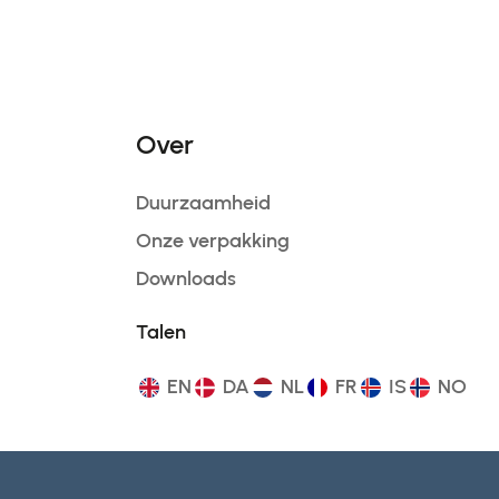
Over
Duurzaamheid
Onze verpakking
Downloads
Talen
EN
DA
NL
FR
IS
NO