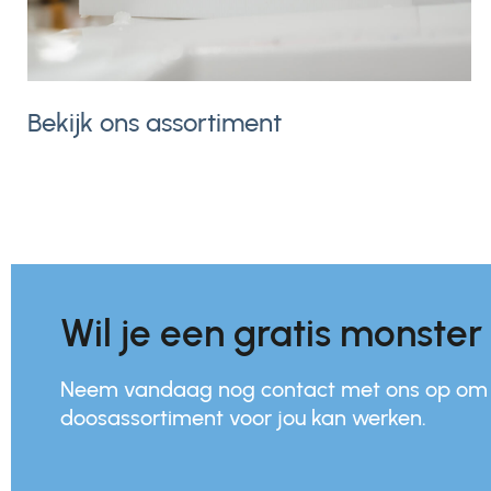
Bekijk ons assortiment
Wil je een gratis monste
Neem vandaag nog contact met ons op om 
doosassortiment voor jou kan werken.