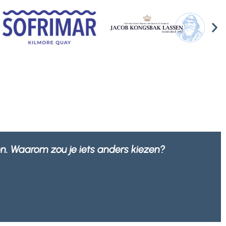
 zijn, maar ook 100% recyclebaar door elk