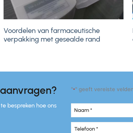
Voordelen van farmaceutische
verpakking met gesealde rand
r aanvragen?
"
" geeft vereiste velde
*
te bespreken hoe ons
Naam
*
Naam
Telefoon