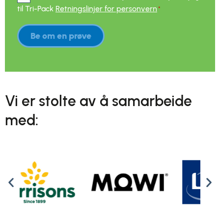
til Tri-Pack
Retningslinjer for personvern
*
Be om en prøve
Vi er stolte av å samarbeide
med: