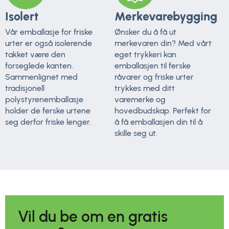
Isolert
Merkevarebygging
Vår emballasje for friske
Ønsker du å få ut
urter er også isolerende
merkevaren din? Med vårt
takket være den
eget trykkeri kan
forseglede kanten.
emballasjen til ferske
Sammenlignet med
råvarer og friske urter
tradisjonell
trykkes med ditt
polystyrenemballasje
varemerke og
holder de ferske urtene
hovedbudskap. Perfekt for
seg derfor friske lenger.
å få emballasjen din til å
skille seg ut.
Vil du be om en gratis