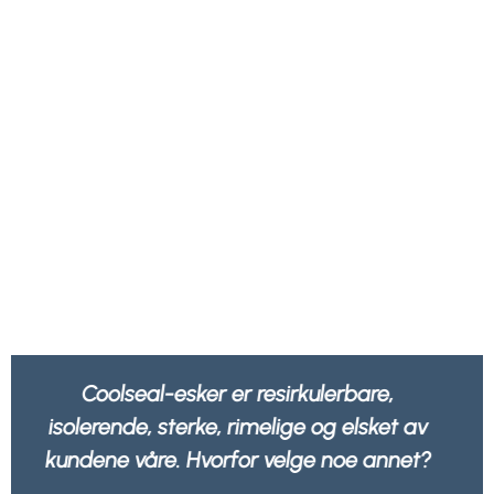
Vi føler oss tryggere når vi vet at all
emballasjen vår ikke bare er sterk og
robust, men også 100% resirkulerbar av
alle avfallsselskaper.