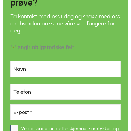
prøve?
Ta kontakt med oss i dag og snakk med oss
om hvordan boksene våre kan fungere for
deg.
"
" angir obligatoriske felt
*
Navn
*
Navn
Telefon
*
E-
post
*
*
Ved å sende inn dette skjemaet samtykker jeg
Samtykke
*