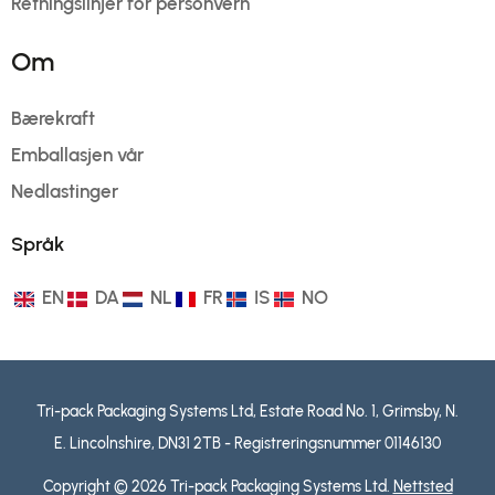
Retningslinjer for personvern
Om
Bærekraft
Emballasjen vår
Nedlastinger
Språk
EN
DA
NL
FR
IS
NO
Tri-pack Packaging Systems Ltd, Estate Road No. 1, Grimsby, N.
E. Lincolnshire, DN31 2TB - Registreringsnummer 01146130
Copyright © 2026 Tri-pack Packaging Systems Ltd.
Nettsted